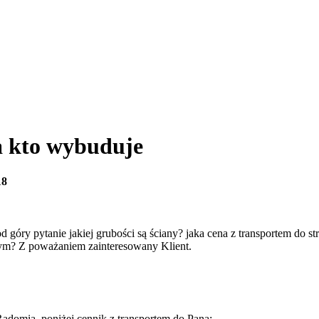
a kto wybuduje
18
góry pytanie jakiej grubości są ściany? jaka cena z transportem do str
istym? Z poważaniem zainteresowany Klient.
Radomia, poniżej cennik z transportem do Pana: