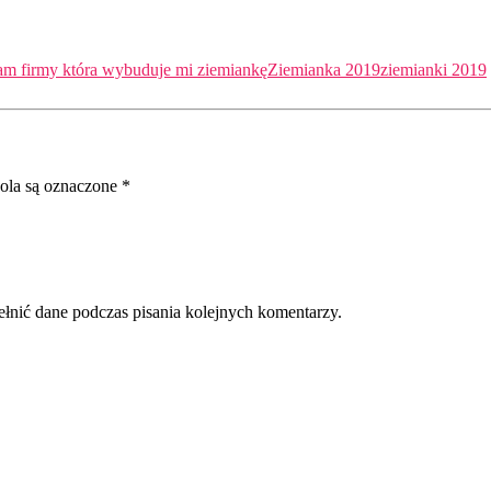
am firmy która wybuduje mi ziemiankę
Ziemianka 2019
ziemianki 2019
la są oznaczone
*
ełnić dane podczas pisania kolejnych komentarzy.