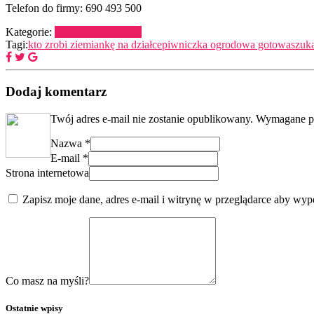
Telefon do firmy: 690 493 500
Kategorie:
Najczęstsze pytania
Tagi:
kto zrobi ziemiankę na działce
piwniczka ogrodowa gotowa
szuk
Dodaj komentarz
Twój adres e-mail nie zostanie opublikowany.
Wymagane po
Nazwa
*
E-mail
*
Strona internetowa
Zapisz moje dane, adres e-mail i witrynę w przeglądarce aby wyp
Co masz na myśli?
Ostatnie wpisy