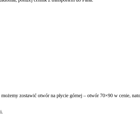
m możemy zostawić otwór na płycie górnej – otwór 70×90 w cenie, nato
i.