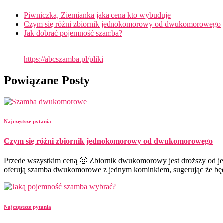
Piwniczka, Ziemianka jaka cena kto wybuduje
Czym się różni zbiornik jednokomorowy od dwukomorowego
Jak dobrać pojemność szamba?
https://abcszamba.pl/
pliki
Powiązane Posty
Najczęstsze pytania
Czym się różni zbiornik jednokomorowy od dwukomorowego
Przede wszystkim ceną 🙂 Zbiornik dwukomorowy jest droższy od j
oferują szamba dwukomorowe z jednym kominkiem, sugerując że będzi
Najczęstsze pytania