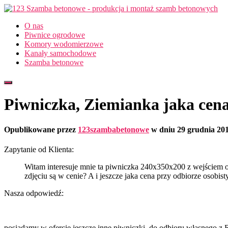
O nas
Piwnice ogrodowe
Komory wodomierzowe
Kanały samochodowe
Szamba betonowe
Przełącz
Nawigację
Piwniczka, Ziemianka jaka cen
Opublikowane przez
123szambabetonowe
w dniu
29 grudnia 20
Zapytanie od Klienta:
Witam interesuje mnie ta piwniczka 240x350x200 z wejściem od 
zdjęciu są w cenie? A i jeszcze jaka cena przy odbiorze osob
Nasza odpowiedź:
posiadamy w ofercie jeszcze inne piwniczki, do odbioru własnego z 